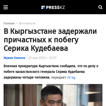
Главная
Все новости
В Кыргызстане задержали
причастных к побегу
Серика Кудебаева
Жуман Кииков
22 мая 2023 г. 16:07
Военная прокуратура Кыргызстана сообщила, что по делу о
побеге казахстанского генерала Серика Кудебаева
задержаны четыре человека
, передает
24.kg
.