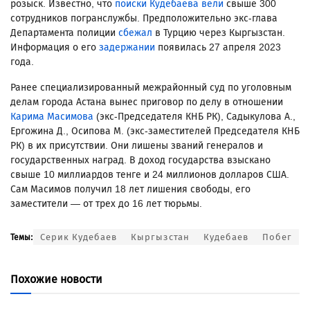
розыск. Известно, что
поиски Кудебаева вели
свыше 300
сотрудников погранслужбы. Предположительно экс-глава
Департамента полиции
сбежал
в Турцию через Кыргызстан.
Информация о его
задержании
появилась 27 апреля 2023
года.
Ранее специализированный межрайонный суд по уголовным
делам города Астана вынес приговор по делу в отношении
Карима Масимова
(экс-Председателя КНБ РК), Садыкулова А.,
Ергожина Д., Осипова М. (экс-заместителей Председателя КНБ
РК) в их присутствии. Они лишены званий генералов и
государственных наград. В доход государства взыскано
свыше 10 миллиардов тенге и 24 миллионов долларов США.
Сам Масимов получил 18 лет лишения свободы, его
заместители — от трех до 16 лет тюрьмы.
Серик Кудебаев
Кыргызстан
Кудебаев
Побег
Темы:
Похожие новости